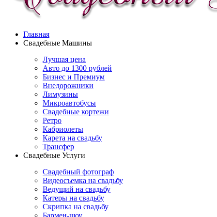
Главная
Свадебные Машины
Лучшая цена
Авто до 1300 рублей
Бизнес и Премиум
Внедорожники
Лимузины
Микроавтобусы
Свадебные кортежи
Ретро
Кабриолеты
Карета на свадьбу
Трансфер
Свадебные Услуги
Свадебный фотограф
Видеосъемка на свадьбу
Ведущий на свадьбу
Катеры на свадьбу
Скрипка на свадьбу
Бармен-шоу