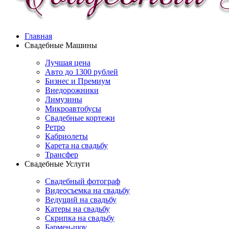
Главная
Свадебные Машины
Лучшая цена
Авто до 1300 рублей
Бизнес и Премиум
Внедорожники
Лимузины
Микроавтобусы
Свадебные кортежи
Ретро
Кабриолеты
Карета на свадьбу
Трансфер
Свадебные Услуги
Свадебный фотограф
Видеосъемка на свадьбу
Ведущий на свадьбу
Катеры на свадьбу
Скрипка на свадьбу
Бармен-шоу